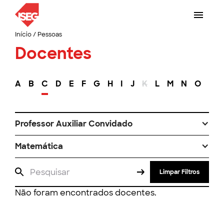
Início
/
Pessoas
Docentes
A
B
C
D
E
F
G
H
I
J
K
L
M
N
O
P
Professor Auxiliar Convidado
Matemática
Limpar Filtros
Não foram encontrados docentes.