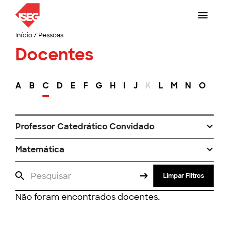
Início
/
Pessoas
Docentes
A
B
C
D
E
F
G
H
I
J
K
L
M
N
O
P
Professor Catedrático Convidado
Matemática
Limpar Filtros
Não foram encontrados docentes.