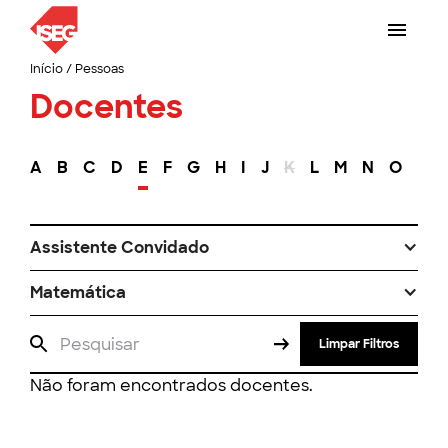
Início
/
Pessoas
Docentes
A
B
C
D
E
F
G
H
I
J
K
L
M
N
O
P
Assistente Convidado
Matemática
Limpar Filtros
Não foram encontrados docentes.