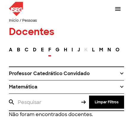
Início
/
Pessoas
Docentes
A
B
C
D
E
F
G
H
I
J
K
L
M
N
O
P
Professor Catedrático Convidado
Matemática
Limpar Filtros
Não foram encontrados docentes.