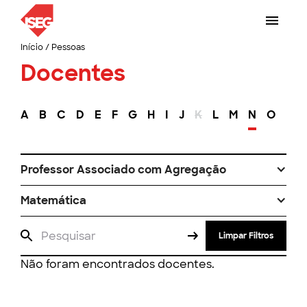
Início
/
Pessoas
Docentes
A
B
C
D
E
F
G
H
I
J
K
L
M
N
O
P
Professor Associado com Agregação
Matemática
Limpar Filtros
Não foram encontrados docentes.