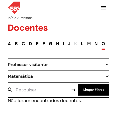
Início
/
Pessoas
Docentes
A
B
C
D
E
F
G
H
I
J
K
L
M
N
O
P
Professor visitante
Matemática
Limpar Filtros
Não foram encontrados docentes.