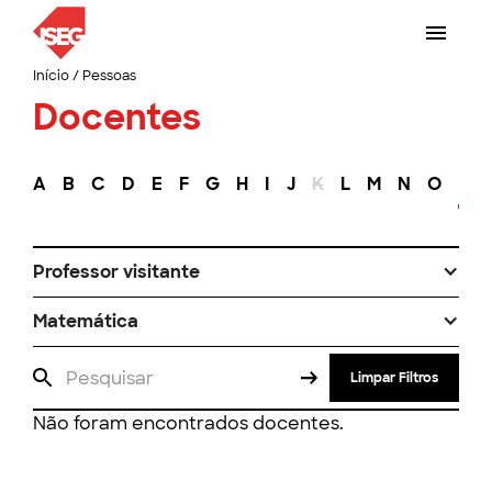
Início
/
Pessoas
Docentes
A
B
C
D
E
F
G
H
I
J
K
L
M
N
O
P
Professor visitante
Matemática
Limpar Filtros
Não foram encontrados docentes.