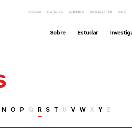
ULISBOA
NOTÍCIAS
CLIPPING
NEWSLETTER
LOJA
Sobre
Estudar
Investi
s
N
O
P
Q
R
S
T
U
V
W
X
Y
Z