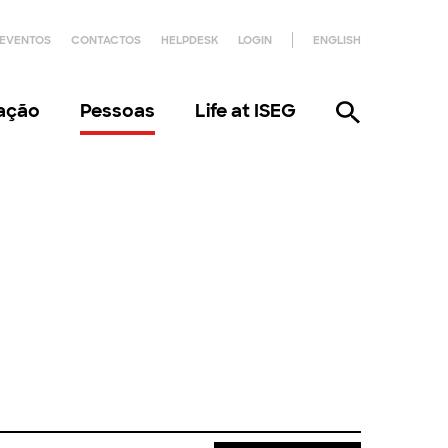
EVENTOS
CONTACTOS
HELPDESK
LOGIN
ENGLISH
gação
Pessoas
Life at ISEG