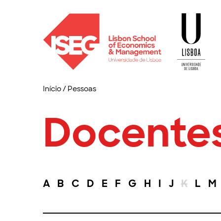
Início
/
Pessoas
Docente
A
B
C
D
E
F
G
H
I
J
K
L
M