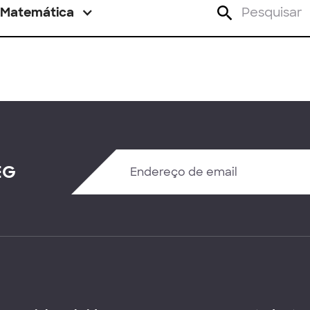
Matemática
EG