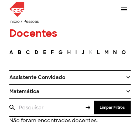
Início
/
Pessoas
Docentes
A
B
C
D
E
F
G
H
I
J
K
L
M
N
O
P
Assistente Convidado
Matemática
Limpar Filtros
Não foram encontrados docentes.