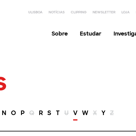
ULISBOA
NOTÍCIAS
CLIPPING
NEWSLETTER
LOJA
Sobre
Estudar
Investi
s
N
O
P
Q
R
S
T
U
V
W
X
Y
Z