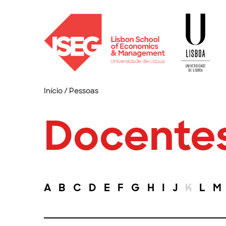
Início
/
Pessoas
Docente
A
B
C
D
E
F
G
H
I
J
K
L
M