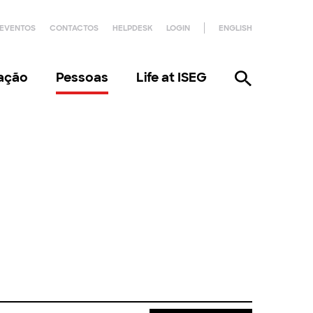
EVENTOS
CONTACTOS
HELPDESK
LOGIN
ENGLISH
gação
Pessoas
Life at ISEG