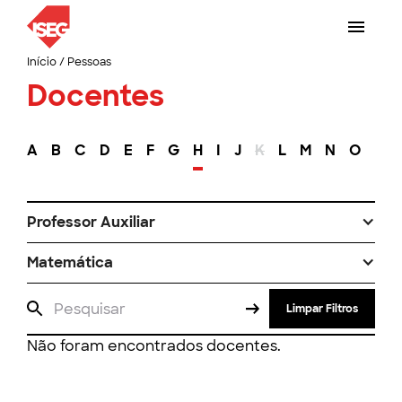
Início
/
Pessoas
Docentes
A
B
C
D
E
F
G
H
I
J
K
L
M
N
O
P
Professor Auxiliar
Matemática
Limpar Filtros
Não foram encontrados docentes.