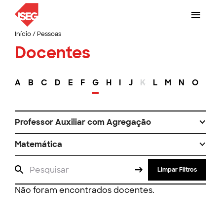
Início
/
Pessoas
Docentes
A
B
C
D
E
F
G
H
I
J
K
L
M
N
O
P
Professor Auxiliar com Agregação
Matemática
Limpar Filtros
Não foram encontrados docentes.