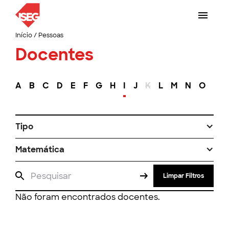
Início
/
Pessoas
Docentes
A
B
C
D
E
F
G
H
I
J
K
L
M
N
O
P
Tipo
Matemática
Limpar Filtros
Não foram encontrados docentes.