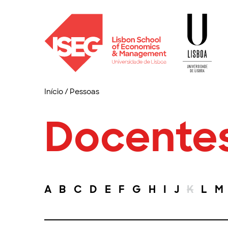
Início
/
Pessoas
Docente
A
B
C
D
E
F
G
H
I
J
K
L
M