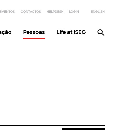
EVENTOS
CONTACTOS
HELPDESK
LOGIN
ENGLISH
gação
Pessoas
Life at ISEG