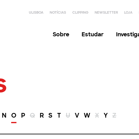
ULISBOA
NOTÍCIAS
CLIPPING
NEWSLETTER
LOJA
Sobre
Estudar
Investi
s
N
O
P
Q
R
S
T
U
V
W
X
Y
Z