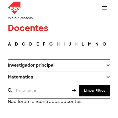
Início
/
Pessoas
Docentes
A
B
C
D
E
F
G
H
I
J
K
L
M
N
O
P
Investigador principal
Matemática
Limpar Filtros
Não foram encontrados docentes.