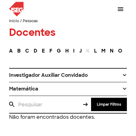
Início
/
Pessoas
Docentes
A
B
C
D
E
F
G
H
I
J
K
L
M
N
O
P
Investigador Auxiliar Convidado
Matemática
Limpar Filtros
Não foram encontrados docentes.