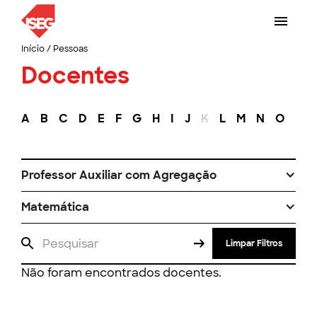
Início
/
Pessoas
Docentes
A
B
C
D
E
F
G
H
I
J
K
L
M
N
O
P
Professor Auxiliar com Agregação
Matemática
Limpar Filtros
Não foram encontrados docentes.