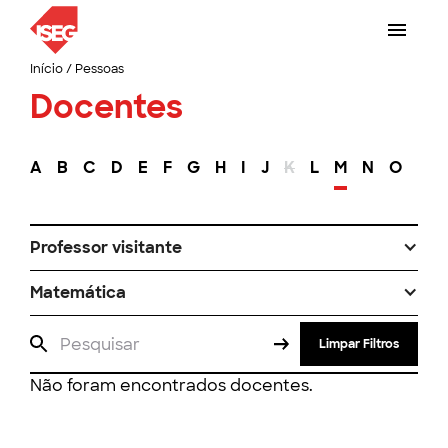
Início
/
Pessoas
Docentes
A
B
C
D
E
F
G
H
I
J
K
L
M
N
O
P
Professor visitante
Matemática
Limpar Filtros
Não foram encontrados docentes.