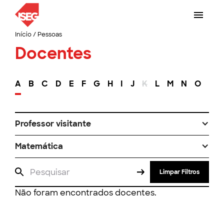
Início
/
Pessoas
Docentes
A
B
C
D
E
F
G
H
I
J
K
L
M
N
O
P
Professor visitante
Matemática
Limpar Filtros
Não foram encontrados docentes.