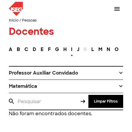
Início
/
Pessoas
Docentes
A
B
C
D
E
F
G
H
I
J
K
L
M
N
O
P
Professor Auxiliar Convidado
Matemática
Limpar Filtros
Não foram encontrados docentes.