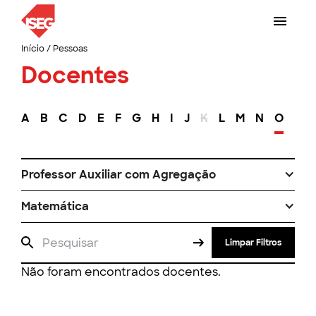
Início
/
Pessoas
Docentes
A
B
C
D
E
F
G
H
I
J
K
L
M
N
O
P
Professor Auxiliar com Agregação
Matemática
Limpar Filtros
Não foram encontrados docentes.