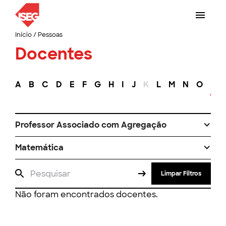
Início
/
Pessoas
Docentes
A
B
C
D
E
F
G
H
I
J
K
L
M
N
O
P
Professor Associado com Agregação
Matemática
Limpar Filtros
Não foram encontrados docentes.