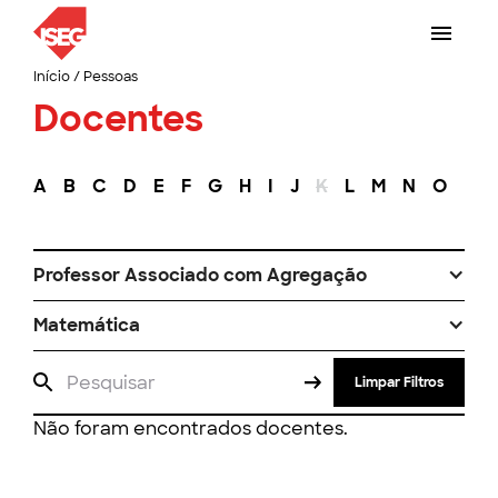
Início
/
Pessoas
Docentes
A
B
C
D
E
F
G
H
I
J
K
L
M
N
O
P
Professor Associado com Agregação
Matemática
Limpar Filtros
Não foram encontrados docentes.