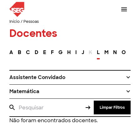
Início
/
Pessoas
Docentes
A
B
C
D
E
F
G
H
I
J
K
L
M
N
O
P
Assistente Convidado
Matemática
Limpar Filtros
Não foram encontrados docentes.