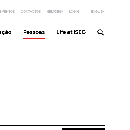
EVENTOS
CONTACTOS
HELPDESK
LOGIN
ENGLISH
gação
Pessoas
Life at ISEG