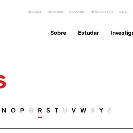
ULISBOA
NOTÍCIAS
CLIPPING
NEWSLETTER
LOJA
Sobre
Estudar
Investi
s
N
O
P
Q
R
S
T
U
V
W
X
Y
Z