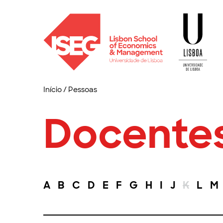
Início
/
Pessoas
Docente
A
B
C
D
E
F
G
H
I
J
K
L
M