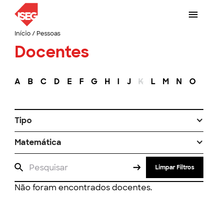
Início
/
Pessoas
Docentes
A
B
C
D
E
F
G
H
I
J
K
L
M
N
O
P
Tipo
Matemática
Limpar Filtros
Não foram encontrados docentes.