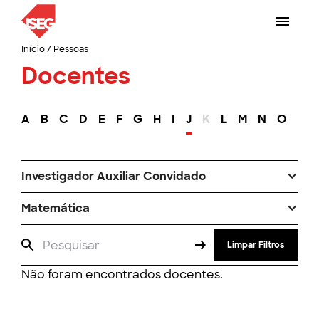
Início
/
Pessoas
Docentes
A
B
C
D
E
F
G
H
I
J
K
L
M
N
O
P
Investigador Auxiliar Convidado
Matemática
Limpar Filtros
Não foram encontrados docentes.