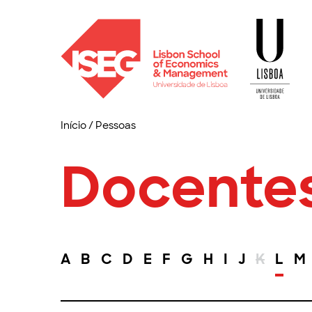
Início
/
Pessoas
Docente
A
B
C
D
E
F
G
H
I
J
K
L
M