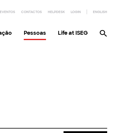
EVENTOS
CONTACTOS
HELPDESK
LOGIN
ENGLISH
gação
Pessoas
Life at ISEG