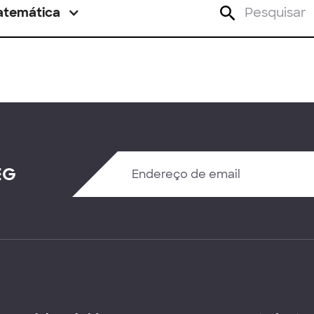
atemática
EG