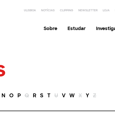
ULISBOA
NOTÍCIAS
CLIPPING
NEWSLETTER
LOJA
Sobre
Estudar
Investi
s
N
O
P
Q
R
S
T
U
V
W
X
Y
Z