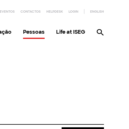
EVENTOS
CONTACTOS
HELPDESK
LOGIN
ENGLISH
gação
Pessoas
Life at ISEG