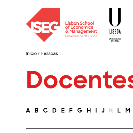
Início
/
Pessoas
Docente
A
B
C
D
E
F
G
H
I
J
K
L
M