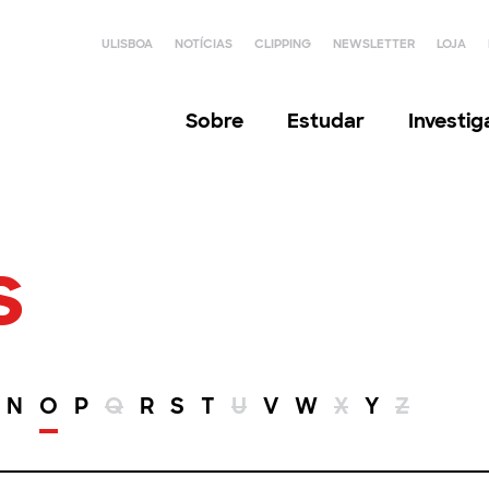
ULISBOA
NOTÍCIAS
CLIPPING
NEWSLETTER
LOJA
Sobre
Estudar
Investi
s
N
O
P
Q
R
S
T
U
V
W
X
Y
Z