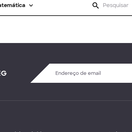
atemática
EG