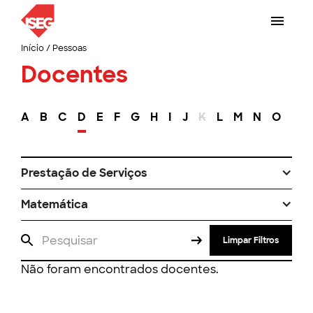
Início
/
Pessoas
Docentes
A
B
C
D
E
F
G
H
I
J
K
L
M
N
O
P
Prestação de Serviços
Matemática
Limpar Filtros
Não foram encontrados docentes.