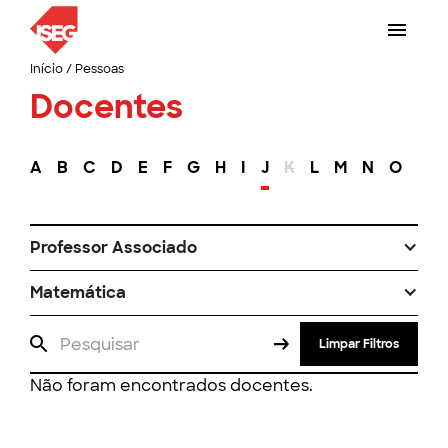
Início
/
Pessoas
Docentes
A
B
C
D
E
F
G
H
I
J
K
L
M
N
O
P
Professor Associado
Matemática
Limpar Filtros
Não foram encontrados docentes.