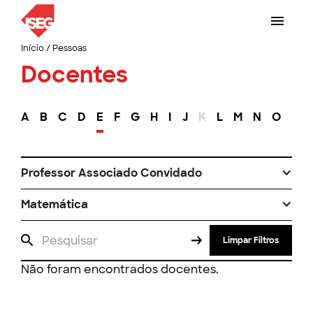
Início
/
Pessoas
Docentes
A
B
C
D
E
F
G
H
I
J
K
L
M
N
O
P
Professor Associado Convidado
Matemática
Limpar Filtros
Não foram encontrados docentes.