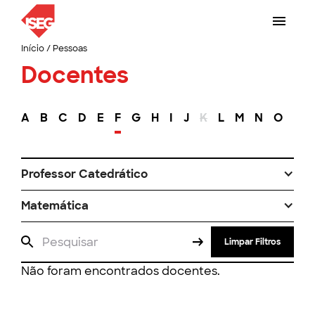
Início
/
Pessoas
Docentes
A
B
C
D
E
F
G
H
I
J
K
L
M
N
O
P
Professor Catedrático
Matemática
Limpar Filtros
Não foram encontrados docentes.