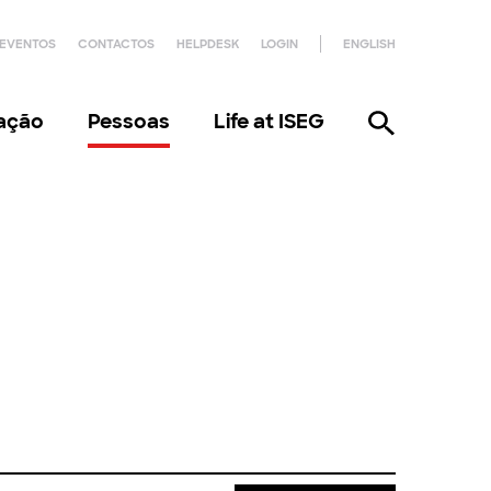
EVENTOS
CONTACTOS
HELPDESK
LOGIN
ENGLISH
gação
Pessoas
Life at ISEG