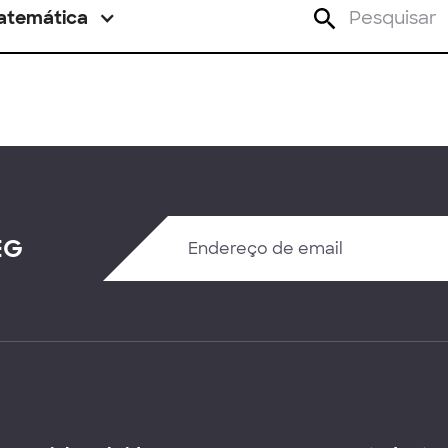
atemática
EG