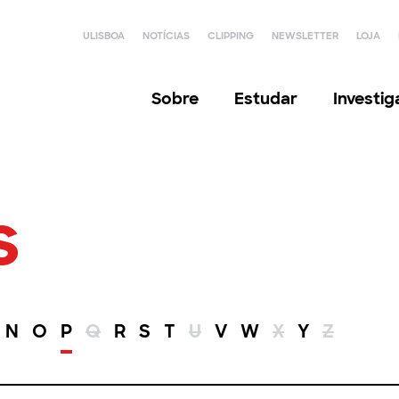
ULISBOA
NOTÍCIAS
CLIPPING
NEWSLETTER
LOJA
Sobre
Estudar
Investi
s
N
O
P
Q
R
S
T
U
V
W
X
Y
Z