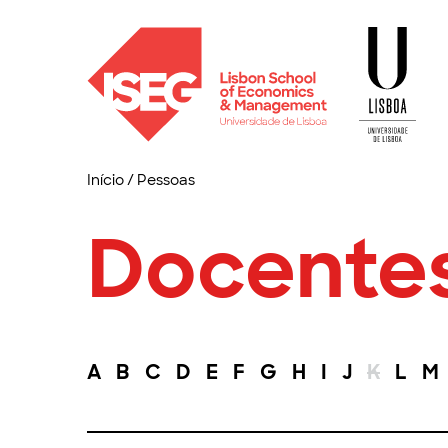
Início
/
Pessoas
Docente
A
B
C
D
E
F
G
H
I
J
K
L
M