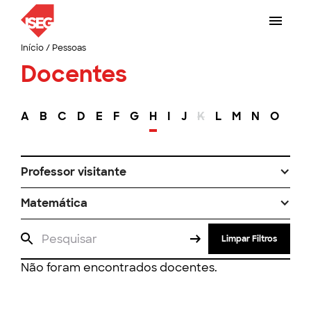
Início
/
Pessoas
Docentes
A
B
C
D
E
F
G
H
I
J
K
L
M
N
O
P
Professor visitante
Matemática
Limpar Filtros
Não foram encontrados docentes.