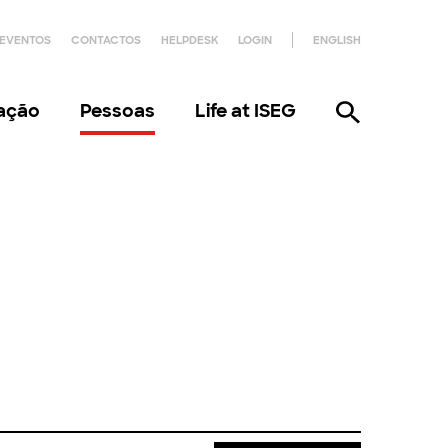
EVENTOS
CONTACTOS
HELPDESK
LOGIN
ENGLISH
gação
Pessoas
Life at ISEG