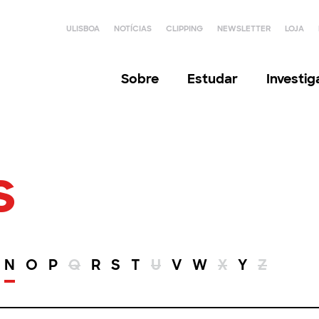
ULISBOA
NOTÍCIAS
CLIPPING
NEWSLETTER
LOJA
Sobre
Estudar
Investi
s
N
O
P
Q
R
S
T
U
V
W
X
Y
Z