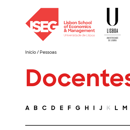
Início
/
Pessoas
Docente
A
B
C
D
E
F
G
H
I
J
K
L
M