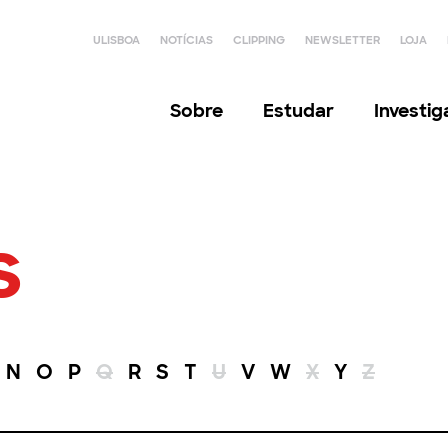
ULISBOA
NOTÍCIAS
CLIPPING
NEWSLETTER
LOJA
Sobre
Estudar
Investi
s
N
O
P
Q
R
S
T
U
V
W
X
Y
Z