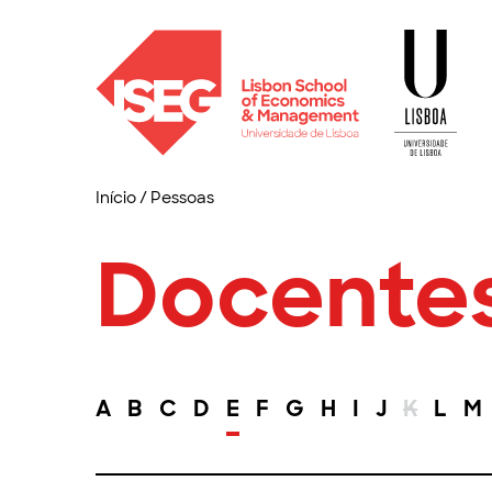
Início
/
Pessoas
Docente
A
B
C
D
E
F
G
H
I
J
K
L
M