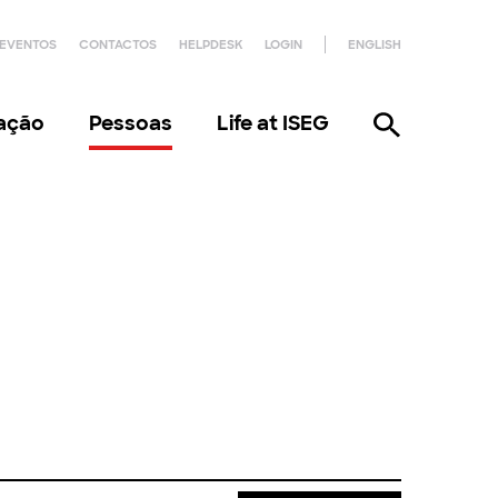
EVENTOS
CONTACTOS
HELPDESK
LOGIN
ENGLISH
gação
Pessoas
Life at ISEG