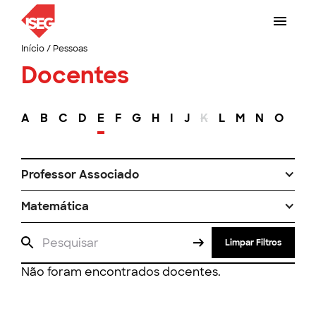
Início
/
Pessoas
Docentes
A
B
C
D
E
F
G
H
I
J
K
L
M
N
O
P
Professor Associado
Matemática
Limpar Filtros
Não foram encontrados docentes.