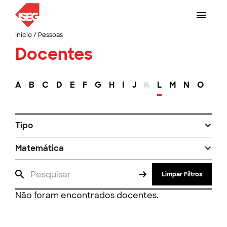
Início
/
Pessoas
Docentes
A
B
C
D
E
F
G
H
I
J
K
L
M
N
O
P
Tipo
Matemática
Limpar Filtros
Não foram encontrados docentes.