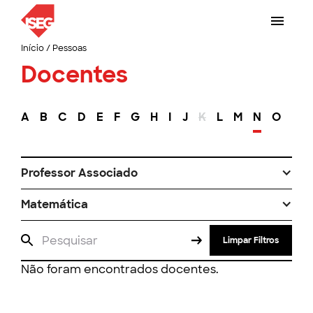
Início
/
Pessoas
Docentes
A
B
C
D
E
F
G
H
I
J
K
L
M
N
O
P
Professor Associado
Matemática
Limpar Filtros
Não foram encontrados docentes.