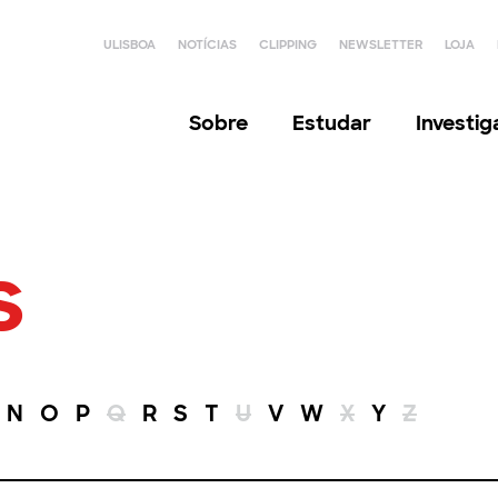
ULISBOA
NOTÍCIAS
CLIPPING
NEWSLETTER
LOJA
Sobre
Estudar
Investi
s
N
O
P
Q
R
S
T
U
V
W
X
Y
Z