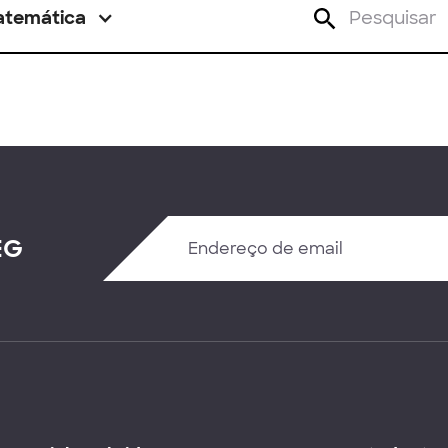
atemática
EG