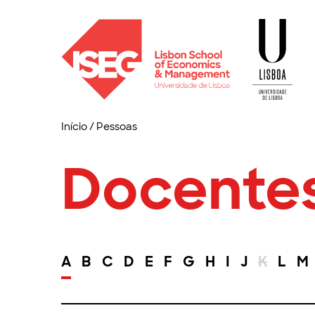
Início
/
Pessoas
Docente
A
B
C
D
E
F
G
H
I
J
K
L
M