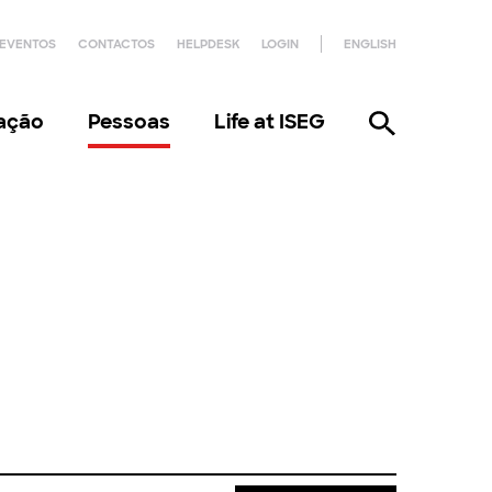
EVENTOS
CONTACTOS
HELPDESK
LOGIN
ENGLISH
gação
Pessoas
Life at ISEG