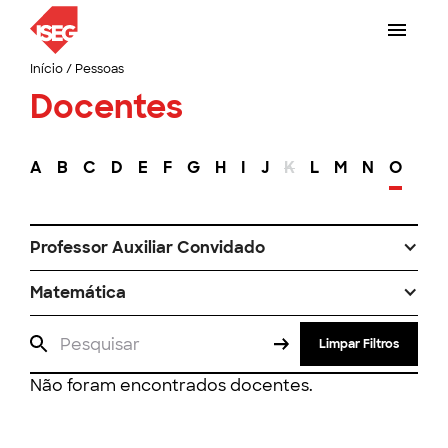
Início
/
Pessoas
Docentes
A
B
C
D
E
F
G
H
I
J
K
L
M
N
O
P
Professor Auxiliar Convidado
Matemática
Limpar Filtros
Não foram encontrados docentes.