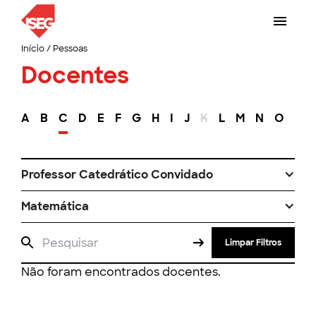
Início
/
Pessoas
Docentes
A
B
C
D
E
F
G
H
I
J
K
L
M
N
O
P
Professor Catedrático Convidado
Matemática
Limpar Filtros
Não foram encontrados docentes.