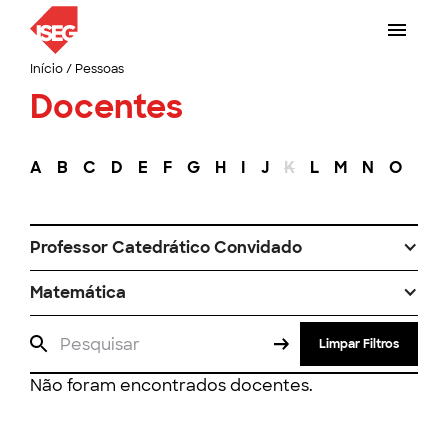
Início
/
Pessoas
Docentes
A
B
C
D
E
F
G
H
I
J
K
L
M
N
O
P
Professor Catedrático Convidado
Matemática
Limpar Filtros
Não foram encontrados docentes.