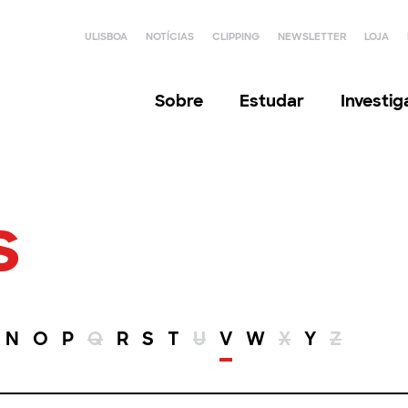
ULISBOA
NOTÍCIAS
CLIPPING
NEWSLETTER
LOJA
Sobre
Estudar
Investi
s
N
O
P
Q
R
S
T
U
V
W
X
Y
Z