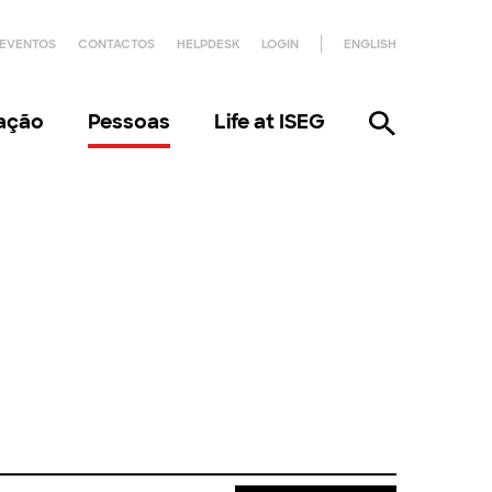
EVENTOS
CONTACTOS
HELPDESK
LOGIN
ENGLISH
gação
Pessoas
Life at ISEG