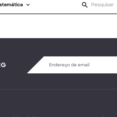
atemática
EG