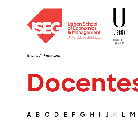
Início
/
Pessoas
Docente
A
B
C
D
E
F
G
H
I
J
K
L
M