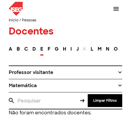
Início
/
Pessoas
Docentes
A
B
C
D
E
F
G
H
I
J
K
L
M
N
O
P
Professor visitante
Matemática
Limpar Filtros
Não foram encontrados docentes.