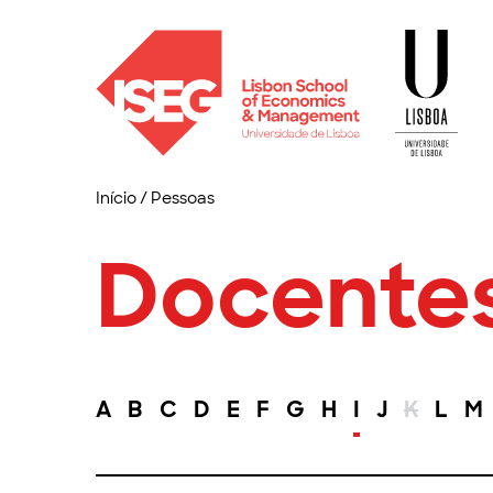
Início
/
Pessoas
Docente
A
B
C
D
E
F
G
H
I
J
K
L
M