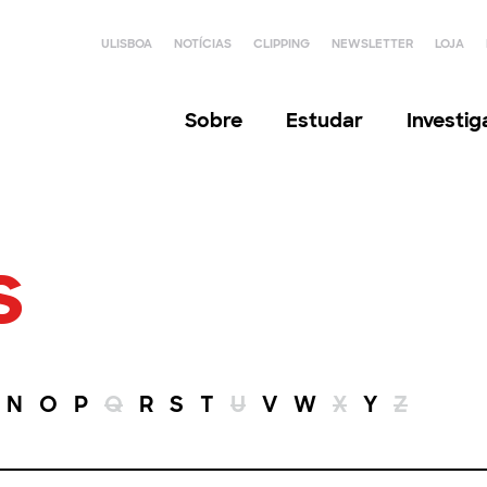
ULISBOA
NOTÍCIAS
CLIPPING
NEWSLETTER
LOJA
Sobre
Estudar
Investi
s
N
O
P
Q
R
S
T
U
V
W
X
Y
Z