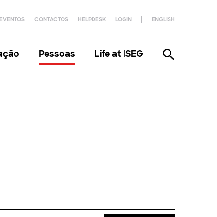
EVENTOS
CONTACTOS
HELPDESK
LOGIN
ENGLISH
gação
Pessoas
Life at ISEG