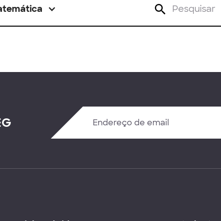
atemática
EG