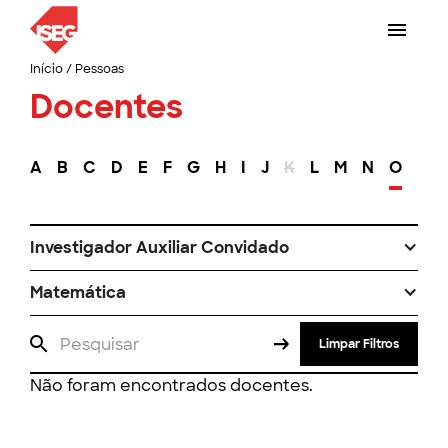
Início
/
Pessoas
Docentes
A
B
C
D
E
F
G
H
I
J
K
L
M
N
O
P
Investigador Auxiliar Convidado
Matemática
Limpar Filtros
Não foram encontrados docentes.