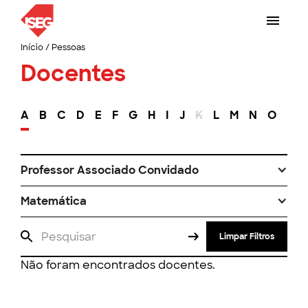
Início
/
Pessoas
Docentes
A
B
C
D
E
F
G
H
I
J
K
L
M
N
O
P
Professor Associado Convidado
Matemática
Limpar Filtros
Não foram encontrados docentes.