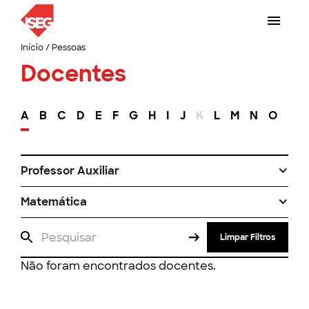
Início
/
Pessoas
Docentes
A
B
C
D
E
F
G
H
I
J
K
L
M
N
O
P
Professor Auxiliar
Matemática
Limpar Filtros
Não foram encontrados docentes.